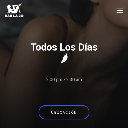
Skip
Men
to
main
content
Todos Los Días
🌶️
2:00 pm - 2:30 am
UBICACIÓN